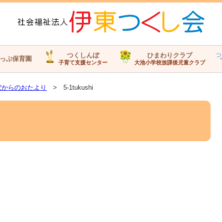
つくしんぼ
ひまわりクラブ
っぷ保育園
子育て支援センター
大池小学校放課後児童クラブ
ぼからのおたより
> 5-1tukushi