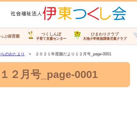
つくしんぼ
ひまわりクラブ
っぷ保育園
子育て支援センター
大池小学校放課後児童クラブ
からのおたより
> ２０２１年度園だより１２月号_page-0001
月号_page-0001