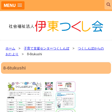
MENU
ホーム
>
子育て支援センターつくしんぼ
>
つくしんぼからの
おたより
> 8-6tukushi
8-6tukushi